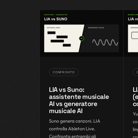
CONFRONTO
LIA vs Suno:
L
assistente musicale
(
AI vs generatore
c
musicale AI
Yu
Suno genera canzoni. LIA
co
controlla Ableton Live.
li
Confronta entrambi gli
co