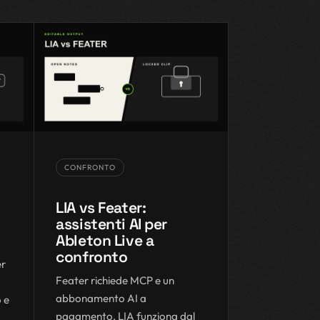
CONFRONTO
LIA vs Feater:
assistenti AI per
Ableton Live a
confronto
er
Feater richiede MCP e un
abbonamento AI a
o e
pagamento. LIA funziona dal