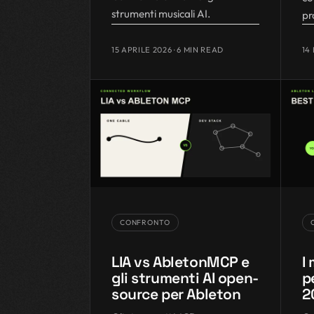
strumenti musicali AI.
pr
15 APRILE 2026
· 6 MIN READ
14
CONFRONTO
LIA vs AbletonMCP e
I
gli strumenti AI open-
p
source per Ableton
2