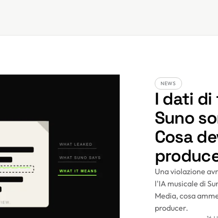
NEWS
I dati di
Suno son
Cosa de
produce
Una violazione avr
l'IA musicale di Su
Media, cosa ammett
producer.
16 