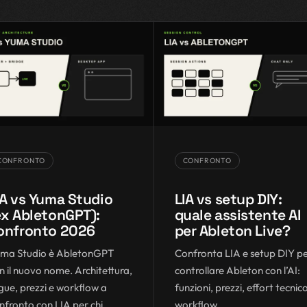
CONFRONTO
CONFRONTO
IA vs Yuma Studio
LIA vs setup DIY:
ex AbletonGPT):
quale assistente AI
onfronto 2026
per Ableton Live?
ma Studio è AbletonGPT
Confronta LIA e setup DIY p
n il nuovo nome. Architettura,
controllare Ableton con l’AI:
ngue, prezzi e workflow a
funzioni, prezzi, effort tecnic
nfronto con LIA per chi
workflow.