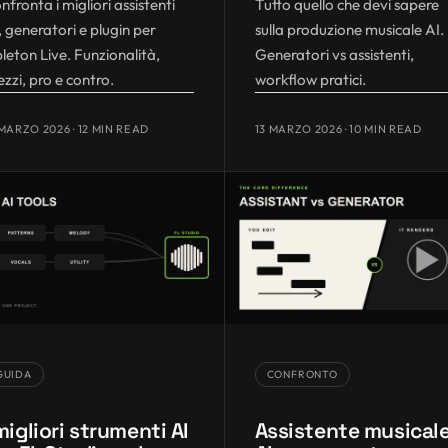
nfronta i migliori assistenti
Tutto quello che devi sapere
, generatori e plugin per
sulla produzione musicale AI.
leton Live. Funzionalità,
Generatori vs assistenti,
ezzi, pro e contro.
workflow pratici.
 MARZO 2026
· 12 MIN READ
13 MARZO 2026
· 10 MIN READ
GUIDA
CONFRONTO
 migliori strumenti AI
Assistente musical