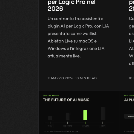
per Logic Pro nel
p
2026
2
Un confronto tra assistenti e
Co
plugin AI per Logic Pro, con LIA
ge
presentata come waitlist.
as
Ableton Live su macOS e
LI
Windows è l'integrazione LIA
Ab
attualmente live.
Wi
at
11 MARZO 2026
· 10 MIN READ
10