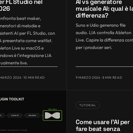
er FL Studio nel
AI vs generatore
026
musicale AI: qual è l
differenza?
nfronta beat maker,
Suno e Udio generano file
neratori di melodie e
audio. LIA controlla Ableton
sistenti AI per FL Studio, con
Live. Capire la differenza con
A presentata come waitlist.
per i producer seri.
leton Live su macOS e
ndows è l'integrazione LIA
tualmente live.
 MARZO 2026
· 10 MIN READ
9 MARZO 2026
· 8 MIN READ
TUTORIAL
Come usare l'AI per
fare beat senza