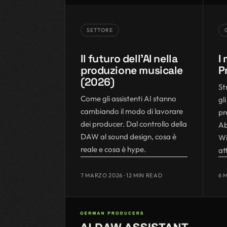
SETTORE
Il futuro dell'AI nella
I 
produzione musicale
P
(2026)
St
Come gli assistenti AI stanno
gl
cambiando il modo di lavorare
pr
dei producer. Dal controllo della
Ab
DAW al sound design, cosa è
Wi
reale e cosa è hype.
at
7 MARZO 2026
· 12 MIN READ
6 