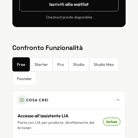
Iscriviti alla waitlist
Checkout presto disponibile
Confronto Funzionalità
Free
Starter
Pro
Studio
Studio Max
Founder
COSA CREI
Accesso all'assistente LIA
Incluso
Parla con LIA per produrre, direttamente dal
browser.