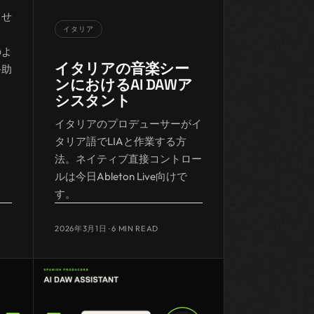
ませ
イタリア
、
のよ
イタリアの音楽シー
手助
ンにおけるAI DAWア
シスタント
イタリアのプロデューサーがイ
タリア語でLIAと作業する方
法。ネイティブ直接コントロー
ルは今日Ableton Live向けで
す。
2026年3月1日
· 6 MIN READ