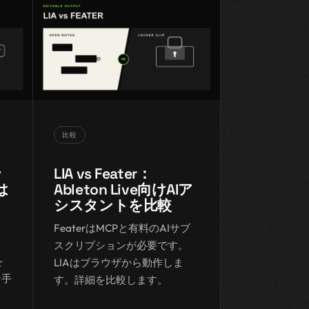
比較
ッ
LIA vs Feater：
は
Ableton Live向けAIア
シスタントを比較
FeaterはMCPと有料のAIサブ
スクリプションが必要です。
を
LIAはブラウザから動作しま
な手
す。詳細を比較します。