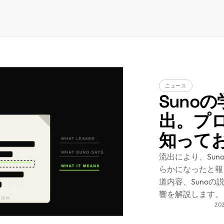
ニュース
Suno
出。プ
知って
流出により、Sun
らかになったと報じ
道内容、Suno
響を解説します。
20