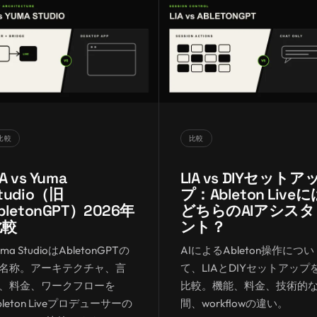
比較
比較
IA vs Yuma
LIA vs DIYセットア
tudio（旧
プ：Ableton Liveに
bletonGPT）2026年
どちらのAIアシスタ
比較
ント？
uma StudioはAbletonGPTの
AIによるAbleton操作につい
名称。アーキテクチャ、言
て、LIAとDIYセットアップ
、料金、ワークフローを
比較。機能、料金、技術的
bleton Liveプロデューサーの
間、workflowの違い。