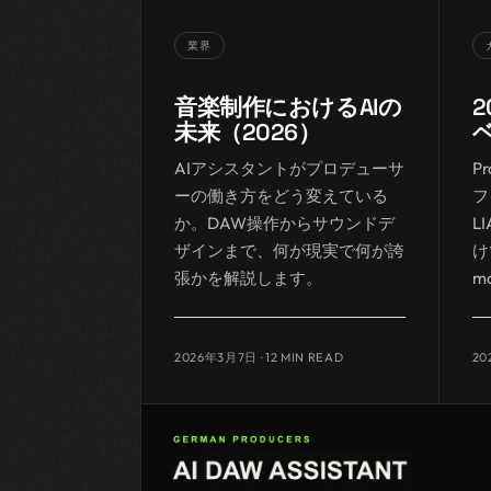
業界
音楽制作におけるAIの
2
未来（2026）
AIアシスタントがプロデューサ
P
ーの働き方をどう変えている
フ
か。DAW操作からサウンドデ
L
ザインまで、何が現実で何が誇
け
張かを解説します。
m
2026年3月7日
· 12 MIN READ
20