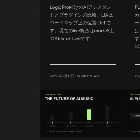
Logic Pro向けのAIアシスタン
F
トとプラグインの比較。LIAは
カ
ロードマップ上の位置づけで
ー
す。現在のlive統合はmacOS上
は
のAbleton Liveです。
す
の
2026年3月11日
· 10 MIN READ
20