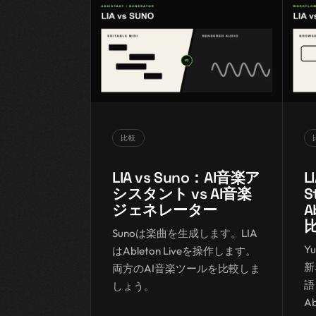
比較
LIA vs Suno：AI音楽ア
L
シスタント vs AI音楽
S
ジェネレーター
A
Sunoは楽曲を生成します。LIA
Y
はAbleton Liveを操作します。
新
両方のAI音楽ツールを比較しま
語
しょう。
A