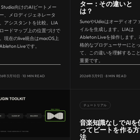
ター：その違いと
L Studio向けのAIビートメー
は？
ー、メロディジェネレータ
SunoやUdioはオーディオフ
、アシスタントを比較。LIA
イルを生成します。LIAは
ロードマップ上の位置づけで
Ableton Liveを操作します
。現在のlive統合はmacOS上
格的なプロデューサーにと
Ableton Liveです。
て、この違いを理解するこ
重要です。
26年3月10日
· 10 MIN READ
2026年3月9日
· 8 MIN READ
チュートリアル
音楽知識なしでAIを
ってビートを作る方
法