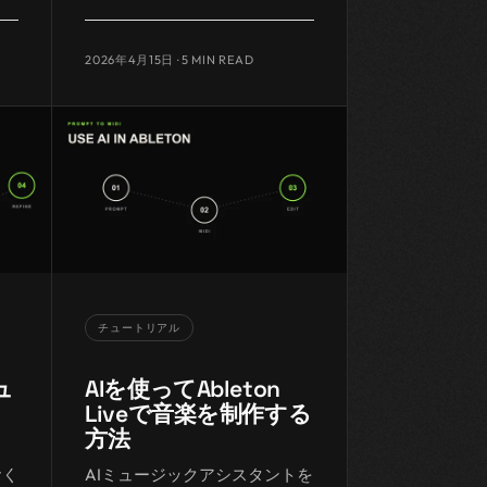
2026年4月15日
· 5 MIN READ
チュートリアル
ュ
AIを使ってAbleton
Liveで音楽を制作する
方法
おく
AIミュージックアシスタントを