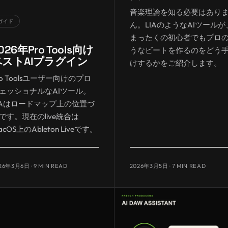
音楽理論を知る必要はあり
ガイド
ん。LIAのようなAIツールが
まったくの初心者でもプロ
026年Pro Tools向け
うなビートを作るのをどう
ベストAIプラグイン
けするかをご紹介します。
ro Toolsユーザー向けのプロ
ェッショナルなAIツール。
IAはロードマップ上の位置づ
です。現在のlive統合は
acOS上のAbleton Liveです。
26年3月6日
· 9 MIN READ
2026年3月5日
· 7 MIN READ