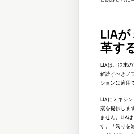
LI
革す
LIAは、従
解読すべきノ
ションに適用
LIAにミキ
案を提供しま
ません。LI
す。「濁りを減ら