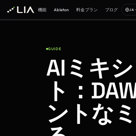
機能
Ableton
料金プラン
ブログ
JA
GUIDE
AIミキ
ト：DA
ントな