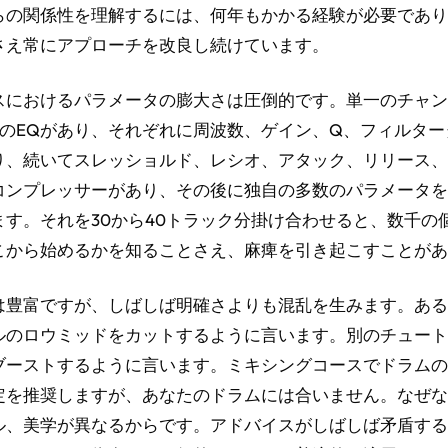
らの関係性を理解するには、何年もかかる経験が必要であり
さえ常にアプローチを改良し続けています。
スにおけるパラメータの膨大さは圧倒的です。単一のチャン
ドのEQがあり、それぞれに周波数、ゲイン、Q、フィルター
り、続いてスレッショルド、レシオ、アタック、リリース、
コンプレッサーがあり、その後に独自の多数のパラメータを
ます。それを30から40トラック分掛け合わせると、数千の
こから始めるかを知ることさえ、麻痺を引き起こすことがあ
は豊富ですが、しばしば明確さよりも混乱を生みます。ある
ルのロウミッドをカットするように言います。別のチュート
ブーストするように言います。ミキシングコースでドラムの
定を推奨しますが、あなたのドラムには合いません。なぜな
ル、美学が異なるからです。アドバイスがしばしば矛盾する