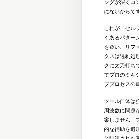
ングが深くコ
にないからで
これが、セル
くあるパター
を疑い、リフ
クスは過剰処
クに太刀打ち
てプロのミキ
ブプロセスの
ツール自体は
周波数に問題
案しません。
的な補助を追
と訓練された