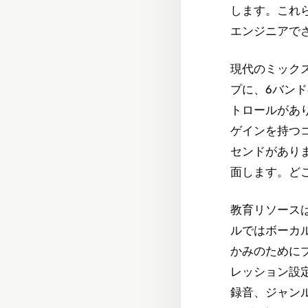
します。これ
エンジニアで
現代のミック
プに、6バン
トロールがあ
ゲインを持つ
センドがあり
面します。ど
教育リソース
ルではボーカ
かみのために
レッション設
録音、ジャン