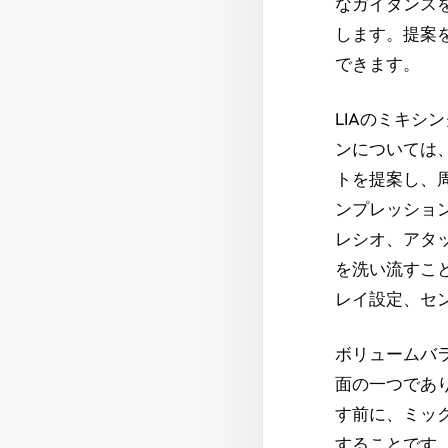
なガイダンスを
します。提案を
できます。
LIAのミキ
ンについては
トを提案し、
ンプレッショ
レシオ、アタ
を洗い流すこ
レイ設定、セ
ボリュームバ
面の一つであり
す前に、ミッ
することです