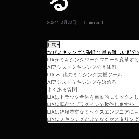
る
2026年3月22日
·
1 min read
目次
▾
なぜミキシングが制作で最も難しい部分
LIAがミキシングワークフローを変革す
AIアシストミキシングの具体例
LIA vs. 他のミキシング支援ツール
AIアシストミキシングを始める
よくある質問
LIAはトラック全体を自動的にミックス
LIAは既存のプラグインで動作しますか
LIAは経験豊富なミックスエンジニアに
LIAはミキシングだけでなくマスタリン