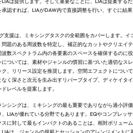
LIAは提供します。そして重要なことに、LIAは提案する
承認すれば、LIAがDAW内で直接調整を行い、すぐに結
シング支援は、ミキシングタスクの全範囲をカバーします。イ
、問題のある周波数を特定し、補正的なカットやクリエイテ
周波数スペクトラム内の各要素のスペースを確保するのに役
ンについては、素材やジャンルの慣習に基づいた適切なスレ
ック、リリース設定を推奨します。空間エフェクトについて
となく深さと次元を生み出すリバーブタイプ、ディケイタイ
ンドレベルを提案します。
ランシングは、ミキシングの最も重要でありながら過小評価
、LIAが優れている分野でもあります。EQやコンプレッ
クスに対して最もインパクトのあることは、相対ボリューム
。LIAは、ジャンルの規範とセッションのアレンジメントに