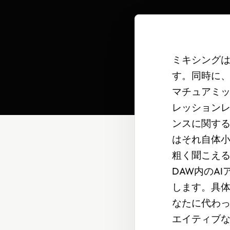
ミキシング
す。同時に
マチュアミッ
レッション
ンスに関す
はそれ自体
粗く聞こえる
DAW内のA
します。具
なたに代わ
エイティブ