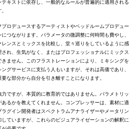
ンテキストに依存し、一般的なルールが普遍的に適用される
す。
フプロデュースするアーティストやベッドルームプロデュー
ンにつながります。パラメータの微調整に何時間も費やし、
ァレンスとミックスを比較し、堂々巡りをしているように感
理され、生気がなく、またはプロフェッショナルにミックス
できません。このフラストレーションにより、ミキシングを
シングサービスに支払う人もいますが、それは高価であり、
重要な部分から自分を引き離すことになります。
強力ですが、本質的に教育的ではありません。パラメトリッ
があるかを教えてくれません。コンプレッサーは、素材に適
プラグイン開発者はスペクトラムアナライザーやメータリン
加していますが、これらのビジュアライゼーションの解釈に
耳が必要です。