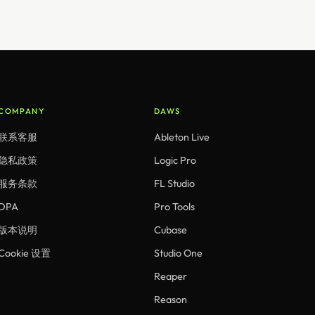
COMPANY
DAWS
联系客服
Ableton Live
隐私政策
Logic Pro
服务条款
FL Studio
DPA
Pro Tools
版本说明
Cubase
Cookie 设置
Studio One
Reaper
Reason