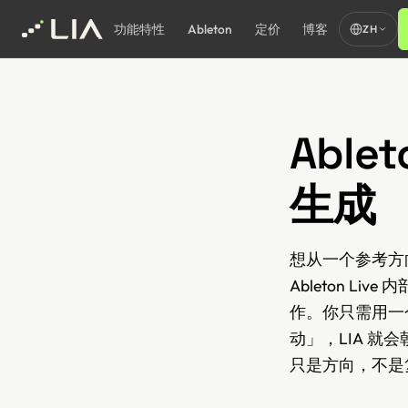
功能特性
Ableton
定价
博客
ZH
Able
生成
想从一个参考方向出
Ableton Liv
作。你只需用一个
动」，LIA 就
只是方向，不是