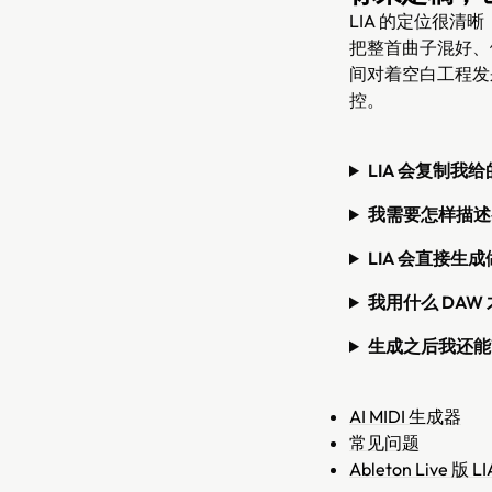
LIA 的定位很
把整首曲子混好、做完
间对着空白工程发
控。
LIA 会复制我
我需要怎样描述
LIA 会直接生
我用什么 DAW
生成之后我还能
AI MIDI 生成器
常见问题
Ableton Live 版 LI