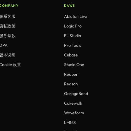
COMPANY
DAWS
联系客服
Ableton Live
隐私政策
Logic Pro
服务条款
FL Studio
DPA
Pro Tools
版本说明
Cubase
Cookie 设置
Studio One
Reaper
Reason
GarageBand
Cakewalk
Waveform
LMMS