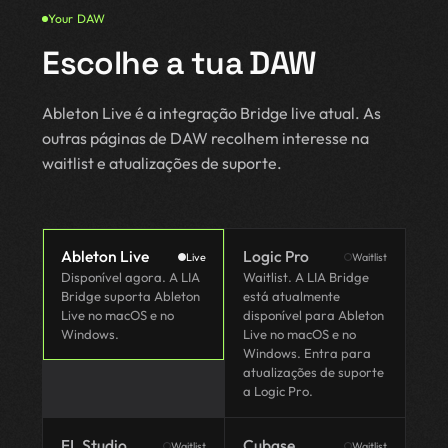
Your DAW
Escolhe a tua DAW
Ableton Live é a integração Bridge live atual. As
outras páginas de DAW recolhem interesse na
waitlist e atualizações de suporte.
Ableton Live
Logic Pro
Live
Waitlist
Disponível agora. A LIA
Waitlist. A LIA Bridge
Bridge suporta Ableton
está atualmente
Live no macOS e no
disponível para Ableton
Windows.
Live no macOS e no
Windows. Entra para
atualizações de suporte
a Logic Pro.
FL Studio
Cubase
Waitlist
Waitlist