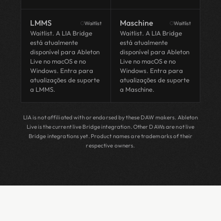
LMMS
Maschine
Waitlist
Waitlist
Waitlist. A LIA Bridge
Waitlist. A LIA Bridge
está atualmente
está atualmente
disponível para Ableton
disponível para Ableton
Live no macOS e no
Live no macOS e no
Windows. Entra para
Windows. Entra para
atualizações de suporte
atualizações de suporte
a LMMS.
a Maschine.
LIA is not affiliated with or endorsed by these DAW makers. Ableton
Live is the current live Bridge integration. Other DAWs are not live
Bridge integrations yet. Product names are trademarks of their
respective owners.