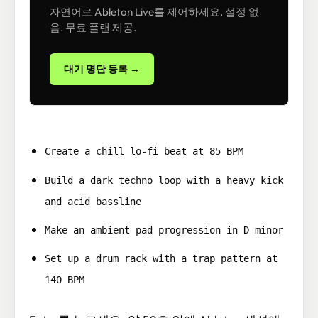
자연어로 Ableton Live를 제어하세요. 설정 없
음. 무료 플랜 제공.
대기 명단 등록 →
Create a chill lo-fi beat at 85 BPM
Build a dark techno loop with a heavy kick
and acid bassline
Make an ambient pad progression in D minor
Set up a drum rack with a trap pattern at
140 BPM