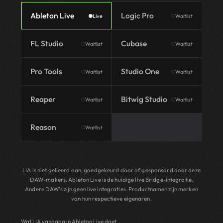
Ableton Live
Logic Pro
Live
Waitlist
FL Studio
Cubase
Waitlist
Waitlist
Pro Tools
Studio One
Waitlist
Waitlist
Reaper
Bitwig Studio
Waitlist
Waitlist
Reason
Waitlist
LIA is niet gelieerd aan, goedgekeurd door of gesponsord door deze
DAW-makers. Ableton Live is de huidige live Bridge-integratie.
Andere DAW’s zijn geen live integraties. Productnamen zijn merken
van hun respectieve eigenaren.
Wat LIA vandaag in Ableton Live doet