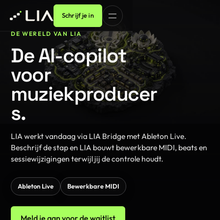
Schrijf je in
01 / 07
DE WERELD VAN LIA
De AI-copilot
voor
muziekproducer
s.
LIA werkt vandaag via LIA Bridge met Ableton Live.
Beschrijf de stap en LIA bouwt bewerkbare MIDI, beats en
sessiewijzigingen terwijl jij de controle houdt.
Ableton Live
Bewerkbare MIDI
Meld je aan voor de waitlist