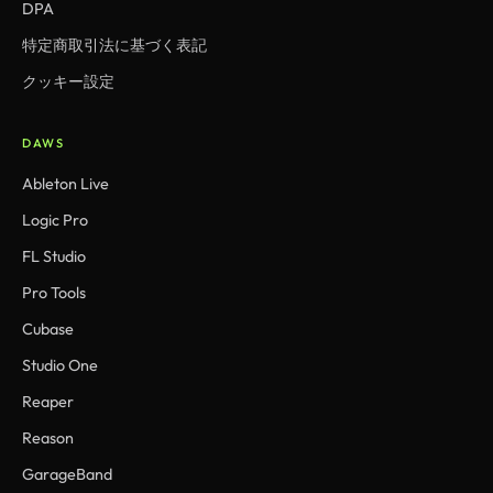
DPA
特定商取引法に基づく表記
クッキー設定
DAWS
Ableton Live
Logic Pro
FL Studio
Pro Tools
Cubase
Studio One
Reaper
Reason
GarageBand