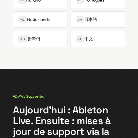
Italiano
Português
IT
PT
Nederlands
日本語
NL
JA
한국어
中文
KO
ZH
DAWs Supportés
Aujourd'hui : Ableton
Live. Ensuite : mises à
jour de support via la