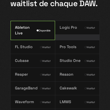
waitlist de chaque DAW.
Ableton
Logic Pro
Waitlist
Disponible
Live
FL Studio
Pro Tools
Waitlist
Waitlist
Cubase
Studio One
Waitlist
Waitlist
Reaper
Reason
Waitlist
Waitlist
GarageBand
Cakewalk
Waitlist
Waitlist
Waveform
LMMS
Waitlist
Waitlist