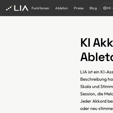
Funktionen
Ableton
Preise
Blog
DE
KI Ak
Ablet
LIA ist ein KI-As
Beschreibung har
Skala und Stimmu
Session, die Mel
Jeder Akkord bes
oder neu stimmen