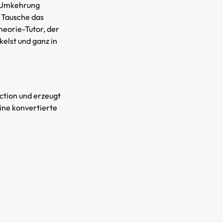
e Umkehrung
 Tausche das
theorie-Tutor, der
kelst und ganz in
ction und erzeugt
eine konvertierte