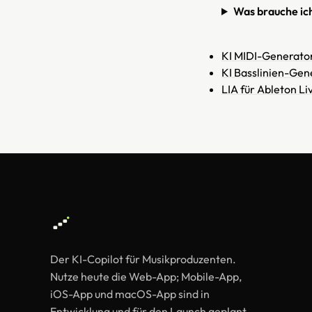
Was brauche ic
KI MIDI-Generato
KI Basslinien-Gen
LIA für Ableton Li
Der KI-Copilot für Musikproduzenten.
Nutze heute die Web-App; Mobile-App,
iOS-App und macOS-App sind in
Entwicklung und für den Launch geplant.