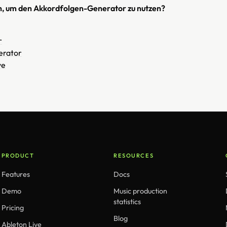
h, um den Akkordfolgen-Generator zu nutzen?
r
erator
ve
PRODUCT
RESOURCES
Features
Docs
Demo
Music production
statistics
Pricing
Blog
Ableton Live