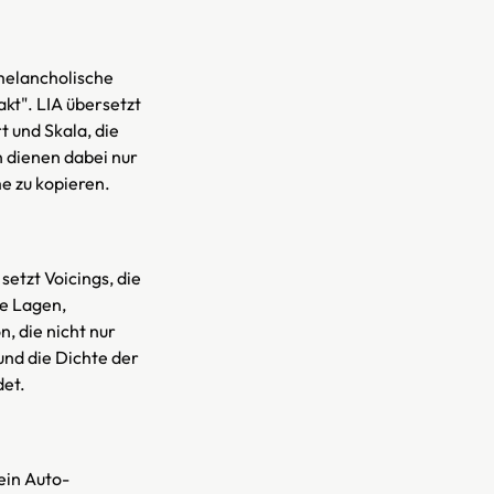
"melancholische
kt". LIA übersetzt
t und Skala, die
 dienen dabei nur
e zu kopieren.
etzt Voicings, die
te Lagen,
, die nicht nur
 und die Dichte der
det.
ein Auto-