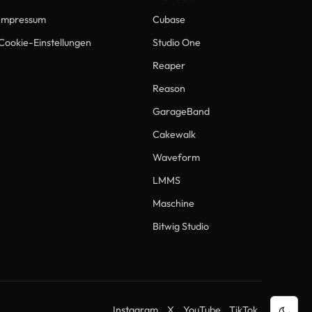
Impressum
Cubase
Cookie-Einstellungen
Studio One
Reaper
Reason
GarageBand
Cakewalk
Waveform
LMMS
Maschine
Bitwig Studio
Instagram
X
YouTube
TikTok