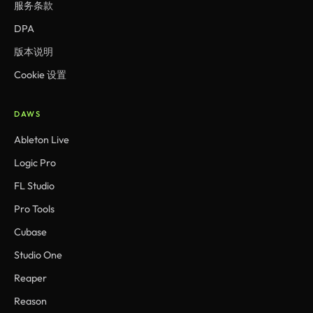
服务条款
DPA
版本说明
Cookie 设置
DAWS
Ableton Live
Logic Pro
FL Studio
Pro Tools
Cubase
Studio One
Reaper
Reason