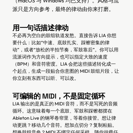
（macOS 与 Windows 均已支持）。风格与流
派只是方向参考，最终的律动由你来打磨。
用一句话描述律动
不必再为空白的鼓组轨道发愁。直接告诉 LIA 你想
要什么：比如“中速、底鼓扎实、踩镲密集的律
动”，或者“放松的半拍节奏，军鼓靠后”。你可以用
流派词作为方向提示，也可以指定大致的速度
（BPM）和音符密度。LIA 会把这些描述转化成一
个起点，生成一段贴合你意图的 MIDI 鼓组片段，让
你立刻有东西可以听、可以改。
可编辑的 MIDI，不是固定循环
LIA 输出的是真正的 MIDI 音符，而不是写死的音频
循环。这意味着每一个底鼓、军鼓和踩镲都摆在
Ableton Live 的钢琴卷帘里，等着你接管。想让律
动更跳？移动几个音符。想加点切分？复制粘贴。
想换鼓组音色？MIDI 不绑定任何采样，随你挂载任