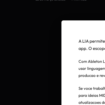
A LIA permite
app. O escop
Com Ableton L
usar linguagem 
producao e rev
Se voce trabal
para ideias MI
atualizacoes d