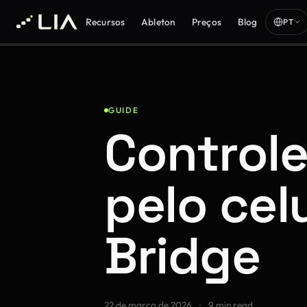
Recursos
Ableton
Preços
Blog
PT
GUIDE
Controle
pelo cel
Bridge
22 de março de 2026
·
9 min read