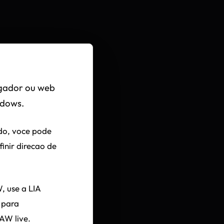
egador ou web
ndows.
do, voce pode
finir direcao de
, use a LIA
t para
AW live.