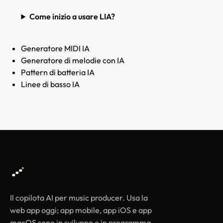
Come inizio a usare LIA?
Generatore MIDI IA
Generatore di melodie con IA
Pattern di batteria IA
Linee di basso IA
Il copilota AI per music producer. Usa la
web app oggi; app mobile, app iOS e app
macOS sono in sviluppo e in programma