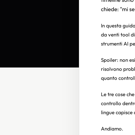
chiede: "mi s
In questa guida
da venti tool d
strumenti AI pe
Spoiler: non es
risolvono probl
quanto control
Le tre cose che
controllo dentro
lingue capisce 
Andiamo.