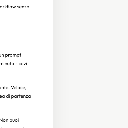
workflow senza
 un prompt
 minuto ricevi
nte. Veloce,
dea di partenza
. Non puoi