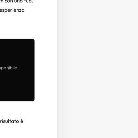
nth con uno tuo.
’esperienza
sponibile.
risultato è