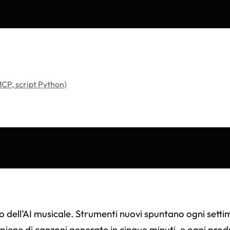
CP, script Python)
no dell’AI musicale. Strumenti nuovi spuntano ogni setti
piene di canzoni generate in cinque minuti, e ogni produ