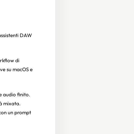
 assistenti DAW
rkflow di
Live su macOS e
e audio finito.
ià mixata.
 con un prompt