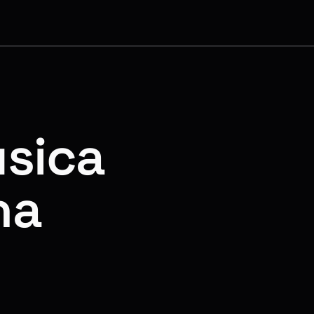
usica
na