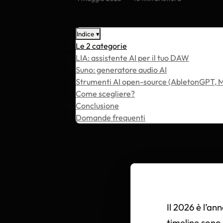
Indice
▾
Le 2 categorie
LIA: assistente AI per il tuo DAW
Suno: generatore audio AI
Strumenti AI open-source (AbletonGPT, M
Come scegliere?
Conclusione
Domande frequenti
Il 2026 è l’an
timeline sono 