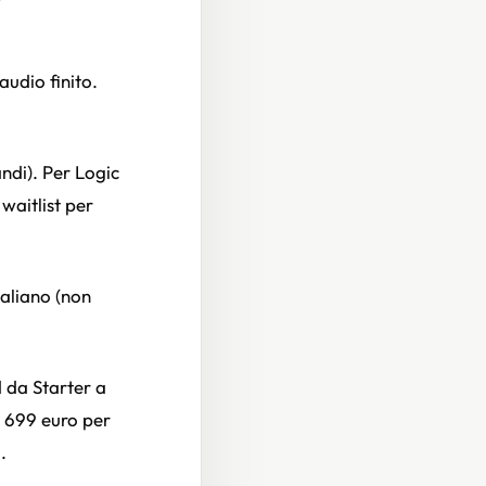
audio finito.
di). Per Logic
waitlist per
taliano (non
d da Starter a
a 699 euro per
.