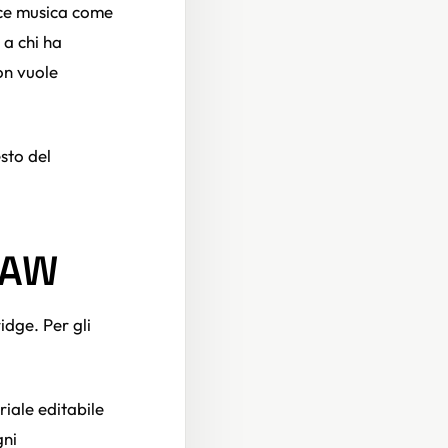
uce musica come
 a chi ha
on vuole
esto del
 DAW
dge. Per gli
riale editabile
gni