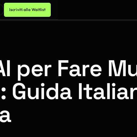
Iscriviti alla Waitlist
 AI per Fare M
: Guida Italia
a