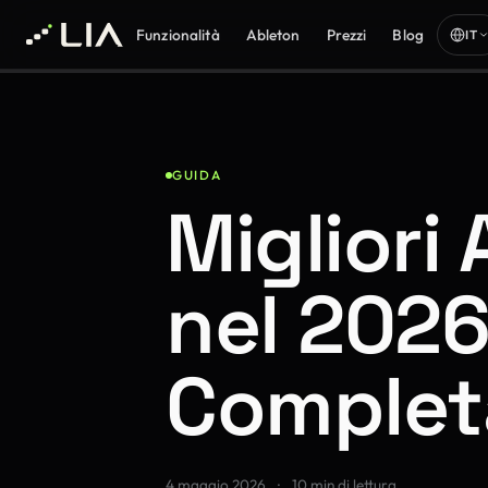
Funzionalità
Ableton
Prezzi
Blog
IT
GUIDA
Migliori
nel 2026
Complet
4 maggio 2026
·
10 min di lettura