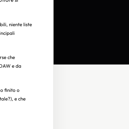
li, niente liste
ncipali
erse che
o DAW e da
o finito o
tale?), e che