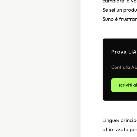
cambiare la voi
Se sei un produ
Suno è frustran
Prova LIA
Controlla Abl
Iscriviti a
Lingue: princip
ottimizzato per