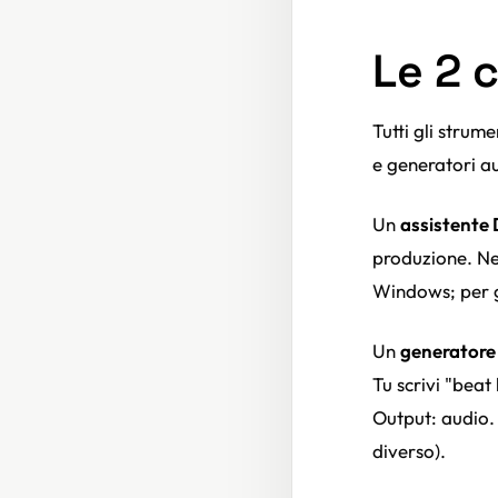
Le 2 
Tutti gli strum
e generatori a
Un
assistent
produzione. Nel
Windows; per gl
Un
generatore
Tu scrivi "beat
Output: audio.
diverso).