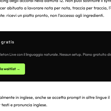
cing degli accordi nella battuta 12. Non puoi sostituire il sy
cer abituato a lavorare nota per nota, traccia per traccia, l
te: ricevi un piatto pronto, non l’accesso agli ingredienti.
 gratis
eton Live con il linguaggio naturale. Nessun setup. Piano gratuito di
lla waitlist →
almente in inglese, anche se accetta prompt in altre lingue il 
 testi e pronuncia inglese.