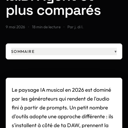
plus comparés
9 mai 2026
·
18 min de lecture
·
Par j. di l.
SOMMAIRE
▾
Le paysage IA musical en 2026 est dominé
par les générateurs qui rendent de l'audio
fini à partir de prompts. Un petit nombre
d'outils adopte une approche différente : ils
s'installent à côté de ta DAW, prennent la